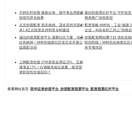
怎样杠杆炒股 焕新出海，饶平单丛用新茶
最好的股票杠杆平台 守护农
饮续写侨乡故事
精准推广绿色防控
北京炒股配资 韶关南雄、茂名高州共获中
配资策略 钟村街：工会“娘家
央1.4亿元投资支持和美乡村建设
企业，40余名职工同上“急救必
诚信的股票配资平台 凝聚社区力量，传承
炒股配资网站哪个好 强化实
红色精神！钟村街骏新社区党总支开展公
防控防线！钟村街在南奥社区
益观影活动
杀专项培训
上网配资炒股 泸州老窖反弹近20%、五粮
液涨近13%！白酒板块低位放量，能否迎
来阶段性价值回归？
查看网站首页:
联华证券炒股平台_炒股配资股票平台_配资股票杠杆平台