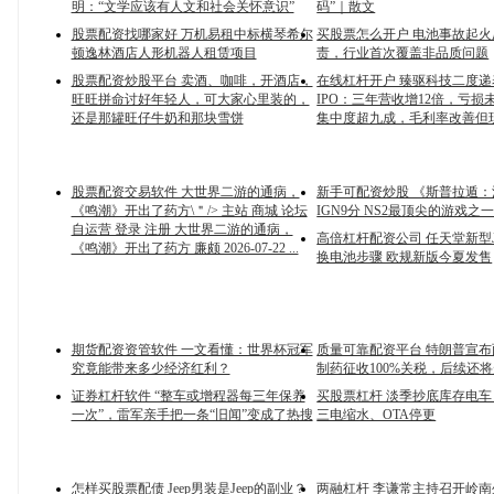
明：“文学应该有人文和社会关怀意识”
码”｜散文
股票配资找哪家好 万机易租中标横琴希尔
买股票怎么开户 电池事故起
顿逸林酒店人形机器人租赁项目
责，行业首次覆盖非品质问题
股票配资炒股平台 卖酒、咖啡，开酒店，
在线杠杆开户 臻驱科技二度
旺旺拼命讨好年轻人，可大家心里装的，
IPO：三年营收增12倍，亏损
还是那罐旺仔牛奶和那块雪饼
集中度超九成，毛利率改善但
股票配资交易软件 大世界二游的通病，
新手可配资炒股 《斯普拉遁
《鸣潮》开出了药方\＂/> 主站 商城 论坛
IGN9分 NS2最顶尖的游戏之
自运营 登录 注册 大世界二游的通病，
高倍杠杆配资公司 任天堂新型Jo
《鸣潮》开出了药方 廉颇 2026-07-22 ...
换电池步骤 欧规新版今夏发售
期货配资资管软件 一文看懂：世界杯冠军
质量可靠配资平台 特朗普宣
究竟能带来多少经济红利？
制药征收100%关税，后续还将
证券杠杆软件 “整车或增程器每三年保养
买股票杠杆 淡季抄底库存电
一次”，雷军亲手把一条“旧闻”变成了热搜
三电缩水、OTA停更
怎样买股票配债 Jeep男装是Jeep的副业？
两融杠杆 李谦常主持召开岭