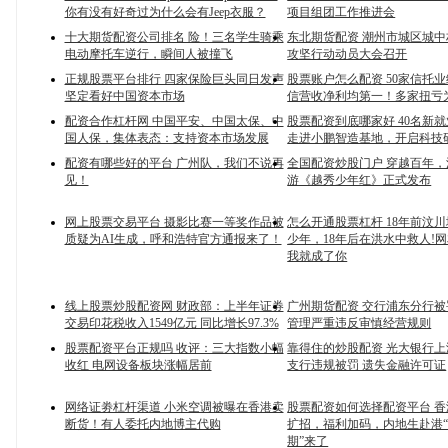
你有没有好奇过为什么会有Jeep衣服？
项目组团工作推进会
十大期货配资公司排名 险！三名学生骑乘
东北期货配资 潮州市城区城
电动摩托车逆行，瞬间人被撞飞
攻坚行动动员大会召开
正规股票平台排行 四家保险巨头同日发声
股票账户怎么配资 50家信托
坚定看好中国资本市场
信营收净利均第一！多家扭亏
配资合作杠杆网 中国平安、中国太保、中
股票配资到底哪家好 40名新
国人保，集体表态：支持资本市场发展
走进小鹏智造基地，开启科技
配资有哪些好的平台 广州队，我们不说再
全国配资炒股门户 穿越百年
见！
游《越秀少年红》正式发布
网上股票交易平台 摄影比赛一等奖作品被
怎么开通股票杠杆 18年前汶
质疑为AI生成，呼和浩特官方通报来了！
少年，18年后在洪水中救人!
我就成了你
线上股票炒股配资网 财政部：上半年证券
广州期货配资 交行浦东分行被
交易印花税收入1549亿元 同比增长97.3%
管理严重违反审慎经营规则
股票配资平台正规吗 收评：三大指数小幅
靠得住的炒股配资 光大银行
收红 电网设备板块涨幅居前
支行违规被罚 遗失金融许可证
网络证劵杠杆渠道 小米空调被曝在香港卖
股票配资如何选择配资平台 
断货！有人委托内地博主代购
扩招，福利加码，内地生赴港
期”来了