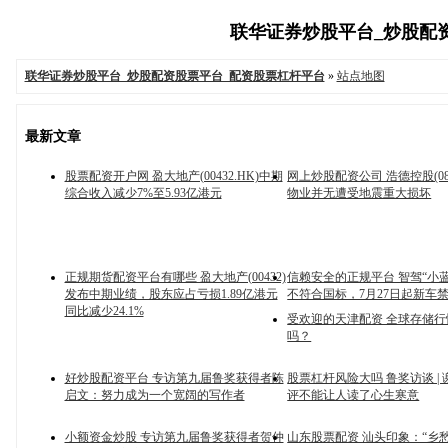
联华证券炒股平台_炒股配资股
联华证券炒股平台_炒股配资股票平台_配资股票杠杆平台
»
站点地图
最新文章
股票配资开户网 盈大地产(00432.HK)中期
网上炒股配资公司 浩德控股(08
综合收入减少7%至5.93亿港元
物业并无遭受地震重大损坏
正规期货配资平台有哪些 盈大地产(00432)
信赖安全的正规平台 智驾“小
发布中期业绩，股东应占亏损1.89亿港元
不符合国标，7月27日起新车
同比减少24.1%
受欢迎的天津配资 全球存储
吗？
好炒股配资平台 专访第九届鲁奖获得者陈
股票杠杆风险大吗 鲁奖访谈 |
启文：努力成为一个宽阔的写作者
评不能让人读了心生寒意
小额资金炒股 专访第九届鲁奖获得者贺仲
山东股票配资 汕头印象：“乡愁