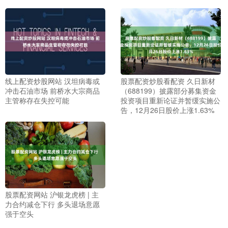
线上配资炒股网站 汉坦病毒或
股票配资炒股看配资 久日新材
冲击石油市场 前桥水大宗商品
（688199）披露部分募集资金
主管称存在失控可能
投资项目重新论证并暂缓实施公
告，12月26日股价上涨1.63%
股票配资网站 沪银龙虎榜 | 主
力合约减仓下行 多头退场意愿
强于空头