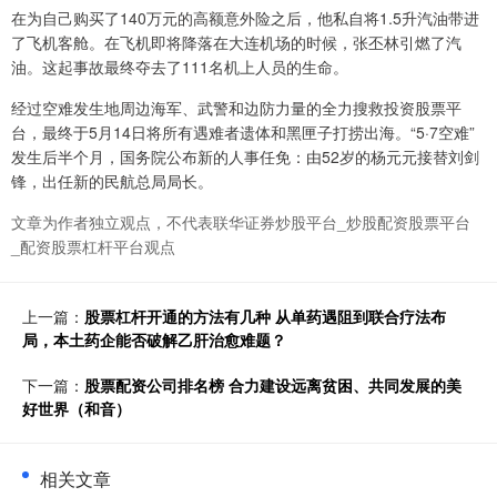
在为自己购买了140万元的高额意外险之后，他私自将1.5升汽油带进
了飞机客舱。在飞机即将降落在大连机场的时候，张丕林引燃了汽
油。这起事故最终夺去了111名机上人员的生命。
经过空难发生地周边海军、武警和边防力量的全力搜救投资股票平
台，最终于5月14日将所有遇难者遗体和黑匣子打捞出海。“5·7空难”
发生后半个月，国务院公布新的人事任免：由52岁的杨元元接替刘剑
锋，出任新的民航总局局长。
文章为作者独立观点，不代表联华证券炒股平台_炒股配资股票平台
_配资股票杠杆平台观点
上一篇：
股票杠杆开通的方法有几种 从单药遇阻到联合疗法布
局，本土药企能否破解乙肝治愈难题？
下一篇：
股票配资公司排名榜 合力建设远离贫困、共同发展的美
好世界（和音）
相关文章