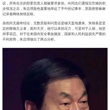
议，所有在京的部委负责人都被要求参加。向同志们通报完空难的初
步情况之后，朱总理面色凝重地举起了手中的记事本，里面密密麻麻
记录着网络舆情反映。
虽然尚无最终结论，无数质疑和问责还是铺天盖地袭来。朱镕基是坚
定的唯物主义者，面对天灾，他可以承担压力，可是对于人祸，他坚
持零容忍。对于近来国内安全事故频发，国家和人民利益损失严重的
不利形势，朱总理做出了两点分析。