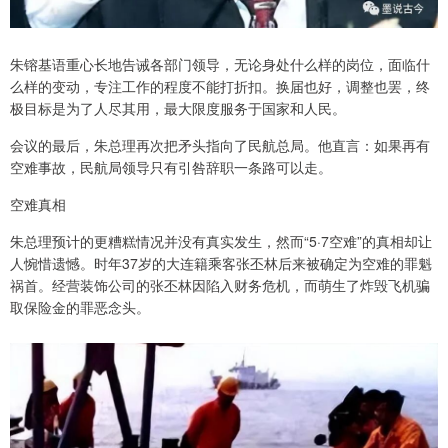
朱镕基语重心长地告诫各部门领导，无论身处什么样的岗位，面临什
么样的变动，专注工作的程度不能打折扣。换届也好，调整也罢，终
极目标是为了人尽其用，最大限度服务于国家和人民。
会议的最后，朱总理再次把矛头指向了民航总局。他直言：如果再有
空难事故，民航局领导只有引咎辞职一条路可以走。
空难真相
朱总理预计的更糟糕情况并没有真实发生，然而“5·7空难”的真相却让
人惋惜遗憾。时年37岁的大连籍乘客张丕林后来被确定为空难的罪魁
祸首。经营装饰公司的张丕林因陷入财务危机，而萌生了炸毁飞机骗
取保险金的罪恶念头。