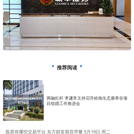
推荐阅读
两融杠杆 李谦常主持召开岭南生态康养谷项
目组团工作推进会
​股票有哪些交易平台 东方财富期货早餐 5月19日 周二