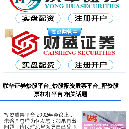
联华证券炒股平台_炒股配资股票平台_配资股
票杠杆平台 相关话题
投资股票平台 2002年会议上，
朱镕基总理为何发怒：如果再出
问题，请民航总局领导自己辞职