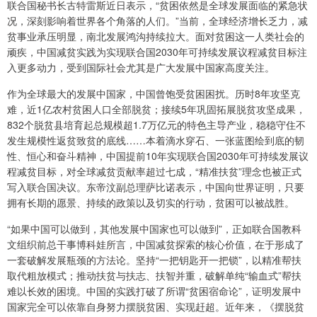
联合国秘书长古特雷斯近日表示，“贫困依然是全球发展面临的紧急状
况，深刻影响着世界各个角落的人们。”当前，全球经济增长乏力，减
贫事业承压明显，南北发展鸿沟持续拉大。面对贫困这一人类社会的
顽疾，中国减贫实践为实现联合国2030年可持续发展议程减贫目标注
入更多动力，受到国际社会尤其是广大发展中国家高度关注。
作为全球最大的发展中国家，中国曾饱受贫困困扰。历时8年攻坚克
难，近1亿农村贫困人口全部脱贫；接续5年巩固拓展脱贫攻坚成果，
832个脱贫县培育起总规模超1.7万亿元的特色主导产业，稳稳守住不
发生规模性返贫致贫的底线……本着滴水穿石、一张蓝图绘到底的韧
性、恒心和奋斗精神，中国提前10年实现联合国2030年可持续发展议
程减贫目标，对全球减贫贡献率超过七成，“精准扶贫”理念也被正式
写入联合国决议。东帝汶副总理萨比诺表示，中国向世界证明，只要
拥有长期的愿景、持续的政策以及切实的行动，贫困可以被战胜。
“如果中国可以做到，其他发展中国家也可以做到”，正如联合国教科
文组织前总干事博科娃所言，中国减贫探索的核心价值，在于形成了
一套破解发展瓶颈的方法论。坚持“一把钥匙开一把锁”，以精准帮扶
取代粗放模式；推动扶贫与扶志、扶智并重，破解单纯“输血式”帮扶
难以长效的困境。中国的实践打破了所谓“贫困宿命论”，证明发展中
国家完全可以依靠自身努力摆脱贫困、实现赶超。近年来，《摆脱贫