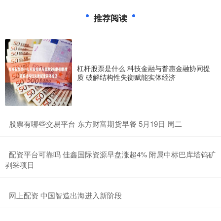
推荐阅读
杠杆股票是什么 科技金融与普惠金融协同提
质 破解结构性失衡赋能实体经济
​股票有哪些交易平台 东方财富期货早餐 5月19日 周二
​配资平台可靠吗 佳鑫国际资源早盘涨超4% 附属中标巴库塔钨矿
剥采项目
​网上配资 中国智造出海进入新阶段