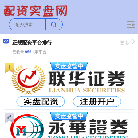
正规配资平台排行
更多
已收录
999
+家平台