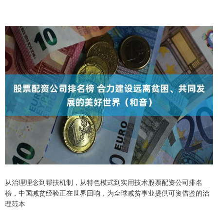
从治理理念到帮扶机制，从特色模式到实用技术股票配资公司排名
榜，中国减贫经验正在世界回响，为全球减贫事业提供可资借鉴的治
理范本