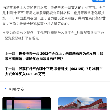
消除贫困是全人类的共同追求，更是中国一以贯之的行动方向。今年
是中国“十五五”开局之年股票配资公司排名榜，也是开展常态化帮扶
第一年。中国愿同各国一道，合力建设远离贫困、共同发展的美好世
界，不断为推进全球减贫事业注入坚定信心。
文章为作者独立观点，不代表联华证券炒股平台_炒股配资股票平台
_配资股票杠杆平台观点
上一篇：
投资股票平台 2002年会议上，朱镕基总理为何发怒：如
果再出问题，请民航总局领导自己辞职
下一篇：
股票杠杆平台哪个正规 常青科技（603125）7月25日主
力资金净买入1480.49万元
相关文章