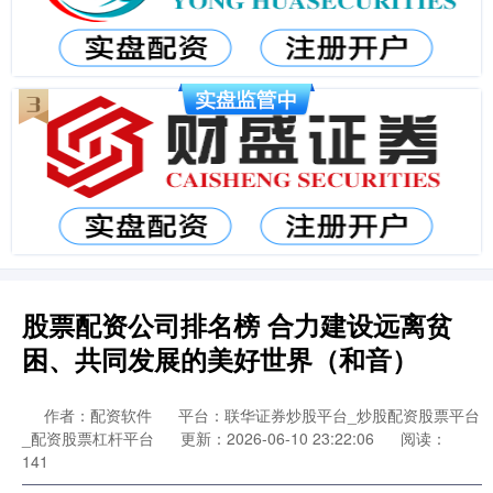
股票配资公司排名榜 合力建设远离贫
困、共同发展的美好世界（和音）
作者：配资软件
平台：联华证券炒股平台_炒股配资股票平台
_配资股票杠杆平台
更新：2026-06-10 23:22:06
阅读：
141