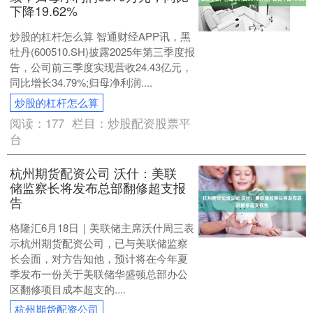
下降19.62%
炒股的杠杆怎么算 智通财经APP讯，黑
牡丹(600510.SH)披露2025年第三季度报
告，公司前三季度实现营收24.43亿元，
同比增长34.79%;归母净利润....
炒股的杠杆怎么算
阅读：
177
栏目：
炒股配资股票平
台
杭州期货配资公司 沃什：美联
储监察长将发布总部翻修超支报
告
格隆汇6月18日｜美联储主席沃什周三表
示杭州期货配资公司，已与美联储监察
长会面，对方告知他，预计将在今年夏
季发布一份关于美联储华盛顿总部办公
区翻修项目成本超支的....
杭州期货配资公司