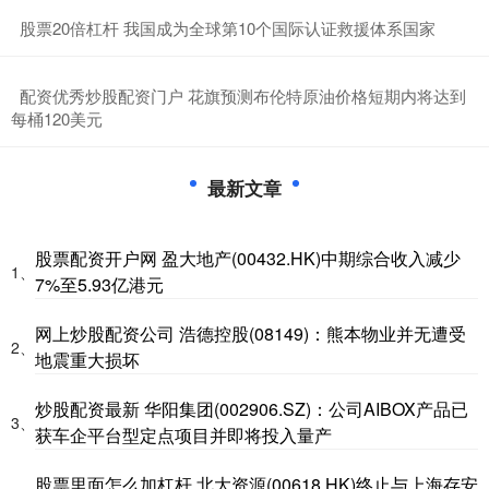
​股票20倍杠杆 我国成为全球第10个国际认证救援体系国家
​配资优秀炒股配资门户 花旗预测布伦特原油价格短期内将达到
每桶120美元
最新文章
股票配资开户网 盈大地产(00432.HK)中期综合收入减少
1、
7%至5.93亿港元
网上炒股配资公司 浩德控股(08149)：熊本物业并无遭受
2、
地震重大损坏
炒股配资最新 华阳集团(002906.SZ)：公司AIBOX产品已
3、
获车企平台型定点项目并即将投入量产
股票里面怎么加杠杆 北大资源(00618.HK)终止与上海存安