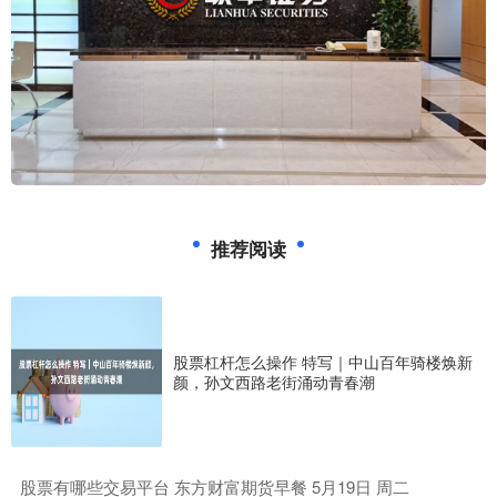
推荐阅读
股票杠杆怎么操作 特写｜中山百年骑楼焕新
颜，孙文西路老街涌动青春潮
​股票有哪些交易平台 东方财富期货早餐 5月19日 周二