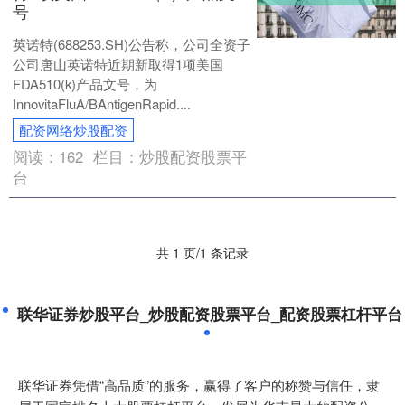
号
英诺特(688253.SH)公告称，公司全资子
公司唐山英诺特近期新取得1项美国
FDA510(k)产品文号，为
InnovitaFluA/BAntigenRapid....
配资网络炒股配资
阅读：
162
栏目：
炒股配资股票平
台
共 1 页/1 条记录
联华证券炒股平台_炒股配资股票平台_配资股票杠杆平台
联华证券凭借“高品质”的服务，赢得了客户的称赞与信任，隶