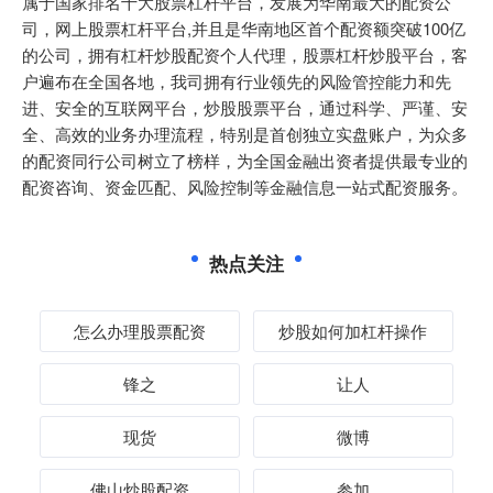
属于国家排名十大股票杠杆平台，发展为华南最大的配资公
司，网上股票杠杆平台,并且是华南地区首个配资额突破100亿
的公司，拥有杠杆炒股配资个人代理，股票杠杆炒股平台，客
户遍布在全国各地，我司拥有行业领先的风险管控能力和先
进、安全的互联网平台，炒股股票平台，通过科学、严谨、安
全、高效的业务办理流程，特别是首创独立实盘账户，为众多
的配资同行公司树立了榜样，为全国金融出资者提供最专业的
配资咨询、资金匹配、风险控制等金融信息一站式配资服务。
热点关注
怎么办理股票配资
炒股如何加杠杆操作
锋之
让人
现货
微博
佛山炒股配资
参加