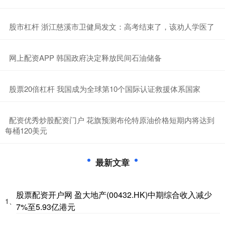
​股市杠杆 浙江慈溪市卫健局发文：高考结束了，该劝人学医了
​网上配资APP 韩国政府决定释放民间石油储备
​股票20倍杠杆 我国成为全球第10个国际认证救援体系国家
​配资优秀炒股配资门户 花旗预测布伦特原油价格短期内将达到
每桶120美元
最新文章
股票配资开户网 盈大地产(00432.HK)中期综合收入减少
1、
7%至5.93亿港元