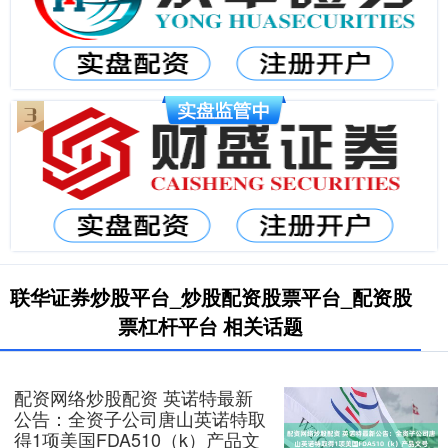
联华证券炒股平台_炒股配资股票平台_配资股
票杠杆平台 相关话题
配资网络炒股配资 英诺特最新
公告：全资子公司唐山英诺特取
得1项美国FDA510（k）产品文