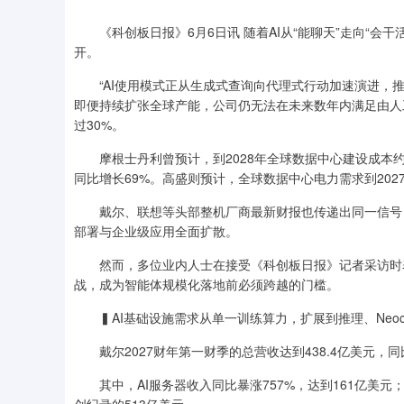
《科创板日报》6月6日讯 随着AI从“能聊天”走向“会干
开。
“AI使用模式正从生成式查询向代理式行动加速演进，推
即便持续扩张全球产能，公司仍无法在未来数年内满足由人
过30%。
摩根士丹利曾预计，到2028年全球数据中心建设成本约为2
同比增长69%。高盛则预计，全球数据中心电力需求到2027年
戴尔、联想等头部整机厂商最新财报也传递出同一信号：
部署与企业级应用全面扩散。
然而，多位业内人士在接受《科创板日报》记者采访时表
战，成为智能体规模化落地前必须跨越的门槛。
▍AI基础设施需求从单一训练算力，扩展到推理、Neocl
戴尔2027财年第一财季的总营收达到438.4亿美元，同
其中，AI服务器收入同比暴涨757%，达到161亿美元；