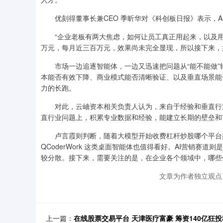
优刻得董事长兼CEO 季昕华对《科创板日报》表示，A
“企业老板有两大焦虑，如何让员工真正用起来，以及用了
万元，每月近三百万元，效果尚未完全显现，所以接下来，
市场一边追逐智能体，一边又迅速把问题从“能不能做”转
本能否有效下降、商业模式能否清晰验证、以及垂直场景能
力的长跑。
对此，云岫资本相关负责人认为，来自于经验和垂直行业等
直行业问题上，积累专业数据和经验，能建立长期的壁垒和
卢言霞则判断，随着大模型开始收费杠杆炒股哪个平台好，基础
QCoderWork 这类桌面智能体也值得看好。AI营销赛
较分散。接下来，需要关注的是，在企业各个领域中，哪些
文章为作者独立观点
上一篇：
在线股票交易平台 天津医疗富豪 筹资140亿狂