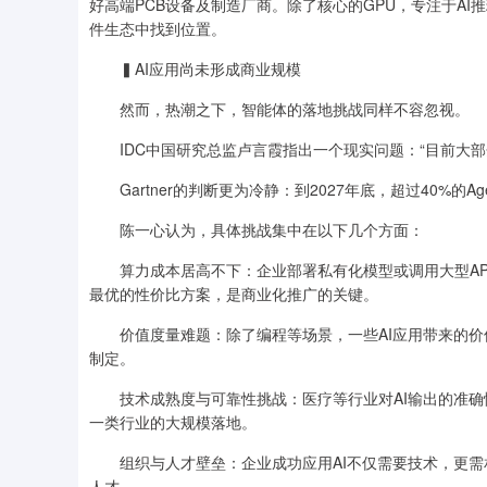
好高端PCB设备及制造厂商。除了核心的GPU，专注于A
件生态中找到位置。
▍AI应用尚未形成商业规模
然而，热潮之下，智能体的落地挑战同样不容忽视。
IDC中国研究总监卢言霞指出一个现实问题：“目前大部分
Gartner的判断更为冷静：到2027年底，超过40%的A
陈一心认为，具体挑战集中在以下几个方面：
算力成本居高不下：企业部署私有化模型或调用大型AP
最优的性价比方案，是商业化推广的关键。
价值度量难题：除了编程等场景，一些AI应用带来的价
制定。
技术成熟度与可靠性挑战：医疗等行业对AI输出的准确
一类行业的大规模落地。
组织与人才壁垒：企业成功应用AI不仅需要技术，更需相
人才。