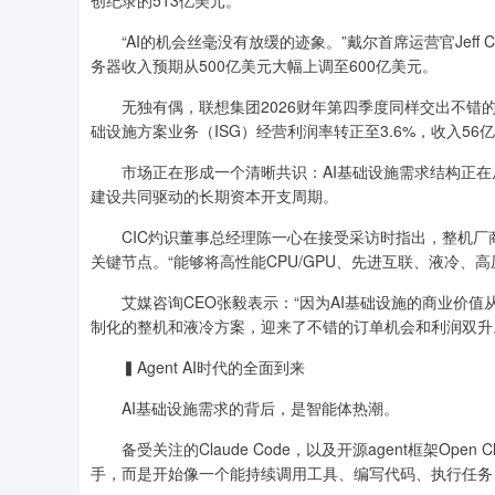
创纪录的513亿美元。
“AI的机会丝毫没有放缓的迹象。”戴尔首席运营官Jeff C
务器收入预期从500亿美元大幅上调至600亿美元。
无独有偶，联想集团2026财年第四季度同样交出不错的成
础设施方案业务（ISG）经营利润率转正至3.6%，收入56
市场正在形成一个清晰共识：AI基础设施需求结构正在从单
建设共同驱动的长期资本开支周期。
CIC灼识董事总经理陈一心在接受采访时指出，整机厂
关键节点。“能够将高性能CPU/GPU、先进互联、液冷
艾媒咨询CEO张毅表示：“因为AI基础设施的商业价值
制化的整机和液冷方案，迎来了不错的订单机会和利润双升
▍Agent AI时代的全面到来
AI基础设施需求的背后，是智能体热潮。
备受关注的Claude Code，以及开源agent框架Op
手，而是开始像一个能持续调用工具、编写代码、执行任务