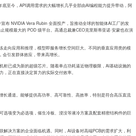
底至今，API调用需求的大幅增长几乎全部由AI编程能力提升带动，阿
布 NVIDIA Vera Rubin 全面投产，旨推动全球的智能体AI工厂的发
今为止规模最大的 POD 级平台。高通总裁兼CEO克里斯蒂亚诺·安蒙也在演
练走向应用和推理，模型即服务增长空间巨大。不同的垂直应用类的模
益，会引发群体效应，带来高增长。
柜已成为新的超级芯片。随着单点功耗逼近物理极限，AI基础设施的
力，正在直接决定算力的实际交付效率。
增长通道。能够提供高功率、高可靠性、高效率，特别是符合高压直流
选项变为必选项，催生冷板、浸没等液冷方案及配套精密结构件的巨
决方案的企业面临机遇。同时，AI设备对高端PCB的需求扩大，利