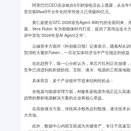
阿里巴巴CEO吴泳铭在5月财报电话会上透露，从去年年
里百炼MaaS平台年化经常性收入已突破80亿元。
黄仁勋更在GTC 2026宣告Agent AI时代的全面到来，并宣
展。Vera Rubin 专为智能体时代打造，提供了英伟达迄
讲中宣告“2026年是AI Agent之年”。
云岫资本方面对《科创板日报》记者表示，随着AI从训
型消耗大量的Token，一旦在实体经济当中产生稳定的收
在此趋势下，陈一心分析认为，单芯片红利正在放缓，机
竞争已演进到机柜级阶段。互联、液冷、电源的工程落地能
具体而言，多个产业链环节迎来结构性机会：
在电源与能源管理方面，AI服务器电源市场正迈入高速
趋势的整柜电源解决方案的企业将核心受益。
在高效液冷方面，传统风冷散热达到瓶颈，液冷技术从可
大市场。
此外，数据中心内部互联成为关键资产，专注于高速互联解