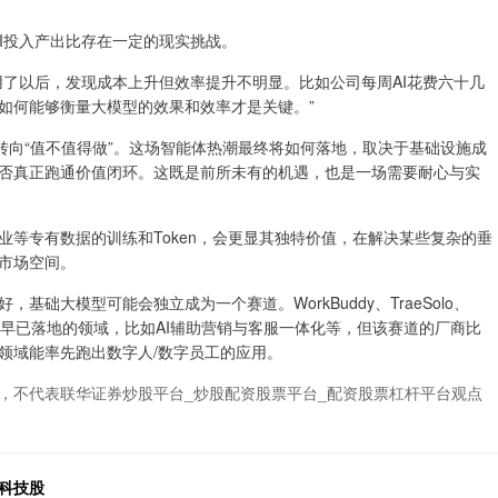
I投入产出比存在一定的现实挑战。
以后，发现成本上升但效率提升不明显。比如公司每周AI花费六十几
如何能够衡量大模型的效果和效率才是关键。”
向“值不值得做”。这场智能体热潮最终将如何落地，取决于基础设施成
否真正跑通价值闭环。这既是前所未有的机遇，也是一场需要耐心与实
专有数据的训练和Token，会更显其独特价值，在解决某些复杂的垂
市场空间。
大模型可能会独立成为一个赛道。WorkBuddy、TraeSolo、
道则是早已落地的领域，比如AI辅助营销与客服一体化等，但该赛道的厂商比
领域能率先跑出数字人/数字员工的应用。
，不代表联华证券炒股平台_炒股配资股票平台_配资股票杠杆平台观点
投科技股