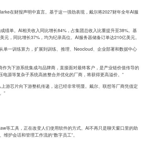
larke在财报声明中直言。基于这一强劲表现，戴尔将2027财年全年AI服
绩单。AI相关收入同比增长84%，占集团总收入比重提升至38%。基
亿美元，同比增长37%，均为纪录高位。AI服务器储备订单达210亿美元。
一训练算力，扩展到训练、推理、Neocloud、企业部署和数据中心
商作为下游系统集成与品牌商，直接面对最终客户，是产业链价值传导的
、高压电源等复杂子系统高效整合并优化的厂商，将获得更高溢价。”
从上游芯片向下游整机传递，这已经非常明显。戴尔、联想等厂商凭借定
。”
en Claw等工具，正在改变人们使用软件的方式。AI不再只是聊天窗口里的助
、维护会话和管理工作流的“数字员工”。