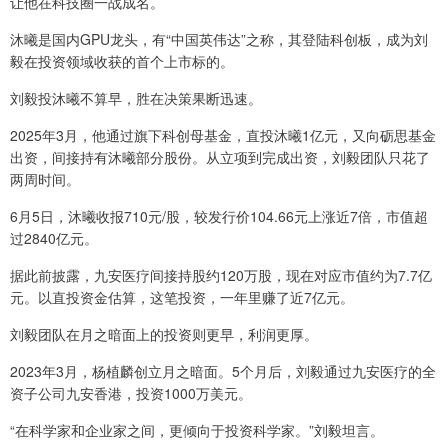
让他在科技圈一战成名。
沐曦是国内GPU龙头，有“中国英伟达”之称，其登陆科创板，成为刘
毅在投资领域收获的首个上市标的。
刘毅投沐曦不算早，胜在决策果断迅速。
2025年3月，他通过旗下科创母基金，直投沐曦1亿元，又向砺思基金
出资，间接持有沐曦部分股份。从立项到完成出资，刘毅团队只花了
两周时间。
6月5日，沐曦收报710元/股，较发行价104.66元上涨近7倍，市值超
过2840亿元。
据此前披露，九安医疗间接持股约120万股，现在对应市值约为7.7亿
元。以直投资金估算，这笔投资，一年里赚了近7亿元。
刘毅团队在月之暗面上的投资则更早，利润更厚。
2023年3月，杨植麟创立月之暗面。5个月后，刘毅通过九安医疗的全
资子公司九安香港，投资1000万美元。
“在科学家和企业家之间，更倾向于投资科学家。”刘毅坦言。