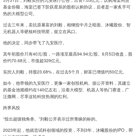
5月31日，刘毅实控的九安医疗公告，出资1.03亿元，认购海棠同慧
基金份额，海棠已签下阶跃星辰的股权认购协议，后者是一家炙手可
热的大模型公司。
过去三年来，卖抗原暴富的刘毅，相继投中月之暗面、沐曦股份、智
元机器人等硬核科技明星，挺立在风口。
他的决定，同步带飞了九安医疗。
其年初股价只有40元/股，一路涨至最高94.94元/股。6月5日收盘，股
价约70.68元，市值超329亿元。
实控人刘毅，持股23.68%，在过去5个月，财富已增值约50亿元。
如今，他带领的九安医疗，更像一家创投机构。据公开资料，其建立
的基金池规模约在140亿左右，沿着大模型、机器人等热门赛道，广
泛撒网，尽享这轮科技热潮的红利。
跨界风投
“投出超级独角兽。”刘毅公开表示过所青睐的标的。
2023年起，他就尝试科创领域的投资，不到3年，沐曦股份的IPO，即