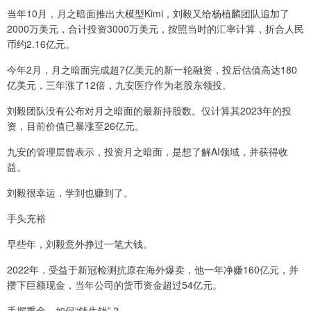
当年10月，月之暗面推出大模型Kimi，刘毅又给杨植麟团队追加了
2000万美元，合计投资3000万美元，按照当时的汇率计算，折合人民
币约2.16亿元。
今年2月，月之暗面完成超7亿美元的新一轮融资，投后估值高达180
亿美元，三年涨了12倍，九安医疗作为老股东领投。
刘毅团队没有公布对月之暗面的最新持股数。仅计算其2023年的投
资，目前价值已暴涨至26亿元。
九安的管理层曾表示，投资月之暗面，是想了解AI领域，并获得收
益。
刘毅很幸运，学到也赚到了。
手头充裕
早些年，刘毅意外挣过一笔大钱。
2022年，受益于新冠检测抗原在海外爆卖，他一年净赚160亿元，并
攒下巨额现金，当年公司的货币资金超过54亿元。
手握重金，如何“钱生钱”？