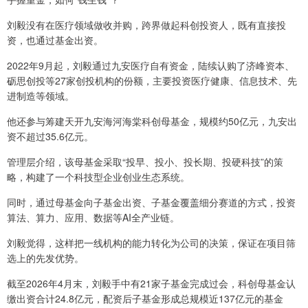
刘毅没有在医疗领域做收并购，跨界做起科创投资人，既有直接投
资，也通过基金出资。
2022年9月起，刘毅通过九安医疗自有资金，陆续认购了济峰资本、
砺思创投等27家创投机构的份额，主要投资医疗健康、信息技术、先
进制造等领域。
他还参与筹建天开九安海河海棠科创母基金，规模约50亿元，九安出
资不超过35.6亿元。
管理层介绍，该母基金采取“投早、投小、投长期、投硬科技”的策
略，构建了一个科技型企业创业生态系统。
同时，通过母基金向子基金出资、子基金覆盖细分赛道的方式，投资
算法、算力、应用、数据等AI全产业链。
刘毅觉得，这样把一线机构的能力转化为公司的决策，保证在项目筛
选上的先发优势。
截至2026年4月末，刘毅手中有21家子基金完成过会，科创母基金认
缴出资合计24.8亿元，配资后子基金形成总规模近137亿元的基金