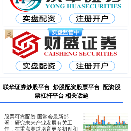
联华证券炒股平台_炒股配资股票平台_配资股
票杠杆平台 相关话题
股票可靠配资 国常会最新部
署！研究未来产业发展有关工
作，在重点赛道培育更多初创和