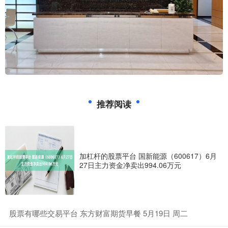
推荐阅读
加杠杆的股票平台 国新能源（600617）6月
27日主力资金净卖出994.06万元
​股票有哪些交易平台 东方财富期货早餐 5月19日 周二