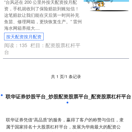
“台风还在 200 公里外按天配资按月配
资，手机就收到了保险赔款到账短信！
这笔赔款让我们能在灾后第一时间补充
鱼苗、修理网箱，更快恢复生产。” 雷州
海水网箱养殖大....
按天配资按月配资
阅读：
135
栏目：
配资股票杠杆平
台
共 1 页/1 条记录
联华证券炒股平台_炒股配资股票平台_配资股票杠杆平台
联华证券凭借“高品质”的服务，赢得了客户的称赞与信任，隶
属于国家排名十大股票杠杆平台，发展为华南最大的配资公