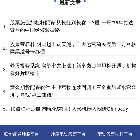
最新文章
股票怎么加杠杆配资 从长虹到长鑫：A股“一哥”35年更迭
1、
背后的中国经济转型路
股票带杠杆 明日起正式实施，三大运营商关停第三方互联
2、
网渠道号卡办理
炒股投资系统 房价率先上涨！新皇岗口岸即将开通，机构
3、
看好片区楼市
黄金期货配资软件 主业营收连续回调！三全食品试水它经
4、
济，寻找“第二曲线”
10倍杠杆炒股 潮玩化突围！人形机器人闯进ChinaJoy
5、
联华证券炒股平台
炒股配资股票平台
配资股票杠杆平台