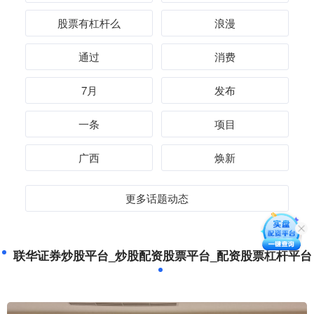
股票有杠杆么
浪漫
通过
消费
7月
发布
一条
项目
广西
焕新
更多话题动态
联华证券炒股平台_炒股配资股票平台_配资股票杠杆平台