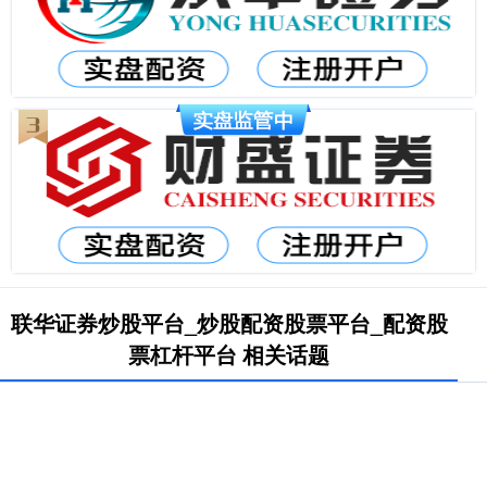
联华证券炒股平台_炒股配资股票平台_配资股
票杠杆平台 相关话题