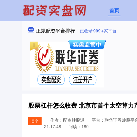
首页
正规配资平台排行
已收录
999
+家平台
股票杠杆怎么收费 北京市首个太空算力
作者：配资炒股通
平台：联华证券炒股平
首个
21:17:48
阅读：180