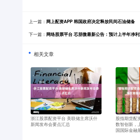
上一篇：
网上配资APP 韩国政府决定释放民间石油储备
下一篇：
网络股票平台 芯朋微最新公告：预计上半年净利
相关文章
浙江股票配资平台 美联储主席沃什
股指期货配
新闻发布会要点汇总
数智创新，
国国际金融