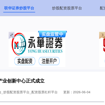
联华证券炒股平台
炒股配资股票平台
配
产业创新中心正式成立
台_炒股配资股票平台_配资股票杠杆平台
更新：2026-06-04