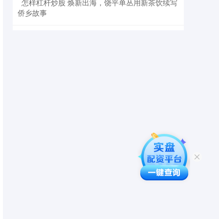
​怎样杠杆炒股 焕新出海，饶平单丛用新茶饮续写
侨乡故事