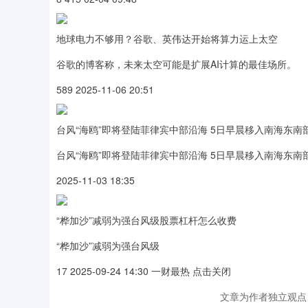
地球电力不够用？谷歌、英伟达开始将算力运上太空
谷歌的博客称，未来太空可能是扩展AI计算的最佳场所。
589 2025-11-06 20:51
台风“海鸥”即将登陆菲律宾中部沿海 5日早晨移入南海东南
台风“海鸥”即将登陆菲律宾中部沿海 5日早晨移入南海东南
2025-11-03 18:35
“桦加沙”减弱为强台风级股票杠杆怎么收费
“桦加沙”减弱为强台风级
17 2025-09-24 14:30 一财最热 点击关闭
文章为作者独立观点