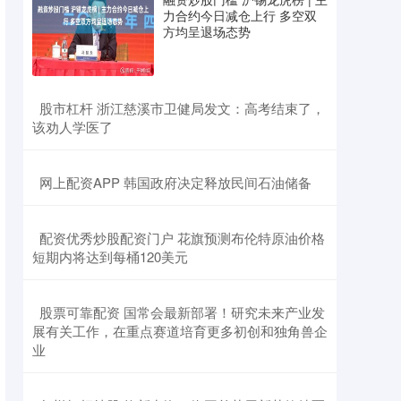
力合约今日减仓上行 多空双
方均呈退场态势
​股市杠杆 浙江慈溪市卫健局发文：高考结束了，
该劝人学医了
​网上配资APP 韩国政府决定释放民间石油储备
​配资优秀炒股配资门户 花旗预测布伦特原油价格
短期内将达到每桶120美元
​股票可靠配资 国常会最新部署！研究未来产业发
展有关工作，在重点赛道培育更多初创和独角兽企
业