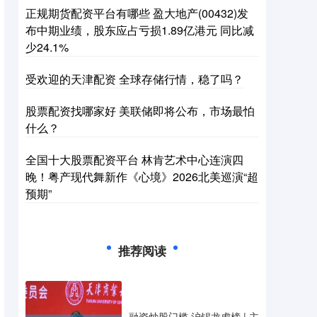
正规期货配资平台有哪些 盈大地产(00432)发
布中期业绩，股东应占亏损1.89亿港元 同比减
少24.1%
受欢迎的天津配资 全球存储行情，稳了吗？
股票配资找哪家好 美联储即将公布，市场最怕
什么？
全国十大股票配资平台 林肯艺术中心连演四
晚！粤产现代舞新作《心境》2026北美巡演“超
预期”
推荐阅读
融资炒股门槛 沪锡龙虎榜 | 主