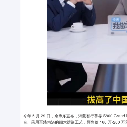
今年 5 月 29 日，余承东宣布，鸿蒙智行尊界 S800 Gr
台、采用至臻精湛的细木镶嵌工艺，预售价 160 万-200 